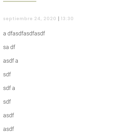
|
septiembre 24, 2020
13:30
a dfasdfasdfasdf
sa df
asdf a
sdf
sdf a
sdf
asdf
asdf